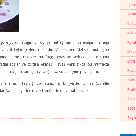
İçece
İkra
Kahva
Kekl
öre yorumladığım bir dünya mutfağı tarifini vereceğim.Yemeği
Kura
ve çok ilginç şeylere rastladım.Mesela ben Meksika mutfağına
Meze
na aitmiş. Tex-Mex mutfağı; Texas ve Meksika kültürlerinin
Mutf
tlar,soslar ve tortilla ekmeği (lavaş yani) sıkça bu mutfakta
Past
 ama orjinal bir fajita yaptığımda sizlerle yine paylaşırım.
Pilav
ü” manasını taşıdığından etinizin iyi bir yerden olması (bonfile
Prati
r.Dana eti yerine tavuk bonfile ile de yapabilirsiniz.
Salat
Tatlı 
Zeyti