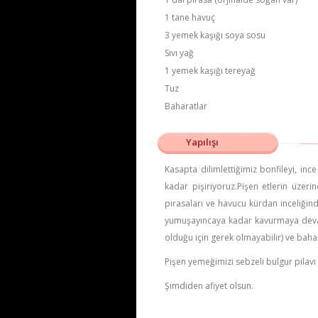
1 tane havuç
3 yemek kaşığı soya sosu
Sıvı yağ
1 yemek kaşığı tereyağ
Tuz
Baharatlar
Yapılışı
Kasapta dilimlettiğimiz bonfileyi, in
kadar pişiriyoruz.Pişen etlerin üzeri
pırasaları ve havucu kürdan inceliğinde
yumuşayıncaya kadar kavurmaya devam 
olduğu için gerek olmayabilir) ve bahar
Pişen yemeğimizi sebzeli bulgur pilavı
Şimdiden afiyet olsun.