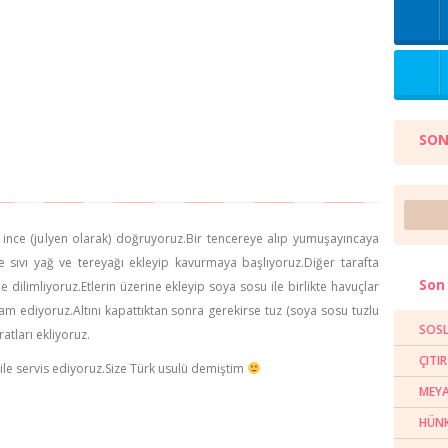
SON
ce ince (julyen olarak) doğruyoruz.Bir tencereye alıp yumuşayıncaya
ne sıvı yağ ve tereyağı ekleyip kavurmaya başlıyoruz.Diğer tarafta
Son 
 dilimliyoruz.Etlerin üzerine ekleyip soya sosu ile birlikte havuçlar
ediyoruz.Altını kapattıktan sonra gerekirse tuz (soya sosu tuzlu
SOSL
atları ekliyoruz.
ÇITI
 ile servis ediyoruz.Size Türk usulü demiştim
MEYA
HÜNK