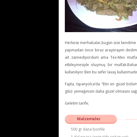
Herkese merhabalar,bugün size kendime g
yapmadan önce biraz araştırayım dedim 
ait zannediyordum ama Tex-Mex mutfağı
etkileşmesiyle oluşmuş bir mutfak.Bahara
kullanılıyor.Ben bu sefer lavaş kullanmadım
Fajita, İspanyolca’da “Etin en güzel bölüm
gibi) yemeğinizin daha güzel olmasını sağla
Gelelim tarife;
Malzemeler
500 gr dana bonfile
1 dal pırasa (orjinalde soğan var)