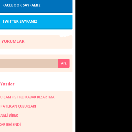
FACEBOOK SAYFAMIZ
TWITTER SAYFAMIZ
 YORUMLAR
Yazılar
U ÇAM FISTIKLI KABAK KIZARTMA
R PATLICAN ÇUBUKLARI
NELİ BİBER
AR BEĞENDİ