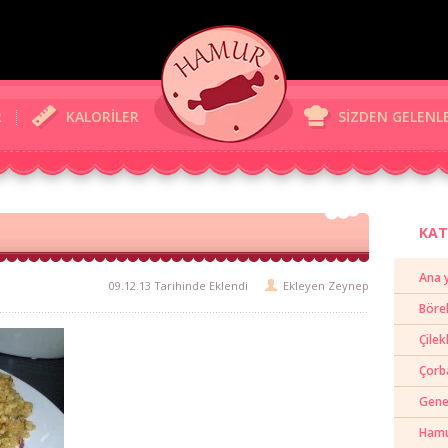
R
KALORİLER
SİZDEN GELENL
KAT
Ana 
09.12.13 Tarihinde Eklendi
Ekleyen
Zeynep
Böre
Çilek
Çorb
Gene
Hamur