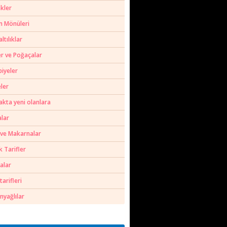
kler
m Mönüleri
ltılıklar
er ve Poğaçalar
biyeler
ler
akta yeni olanlara
alar
 ve Makarnalar
k Tarifler
alar
tarifleri
nyağlılar