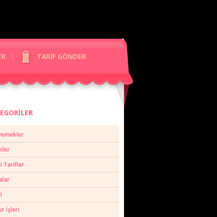
ER
TARİF GÖNDER
EGORİLER
yemekler
kler
li Tarifler
alar
l
 İşleri