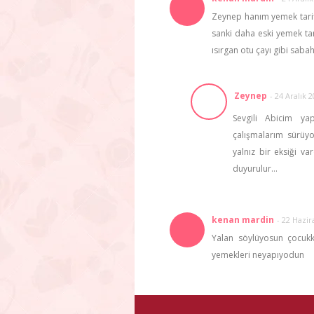
Zeynep hanım yemek tarif
sanki daha eski yemek tar
ısırgan otu çayı gibi saba
Zeynep
-
24 Aralık 
Sevgili Abicim yap
çalışmalarım sürüy
yalnız bir eksiği v
duyurulur…
kenan mardin
-
22 Hazir
Yalan söylüyosun çocukk
yemekleri neyapıyodun