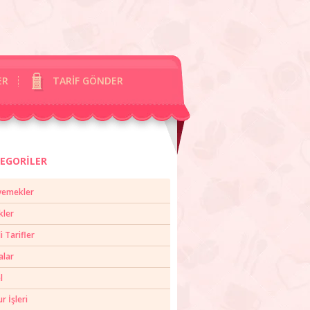
ER
TARİF GÖNDER
EGORİLER
yemekler
kler
li Tarifler
alar
l
 İşleri