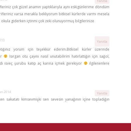
Yanıtla
leriniz çok güzel anamın yaptıklarıyla aynı eskigünlerime döndüm
ifleriniz varsa merakla bekliyorum bitkisel kürlerde varmı mesela
h okula giderken içtinmi çok zeki olunuyormuş bilgilerinize
2013
Yanıtla
tığınız yorum için teşekkür ederim.Bitkisel kürler üzerinde
or
Isırgan otu çayını nasıl unutabilirim hatırlattığın için sağol,
ardı isveç şurubu katıp aç karına içmek gerekiyor
ilgilenenlere
an 2014
Yanıtla
en sakatatı kimsevmişki sen sevesin yanağının içine topladığın