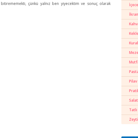
bitirememekti, çünkü yalnız ben yiyecektim ve sonuç olarak
İçece
İkra
Kahva
Kekl
Kura
Meze
Mutf
Past
Pilav
Prati
Salat
Tatlı 
Zeyti