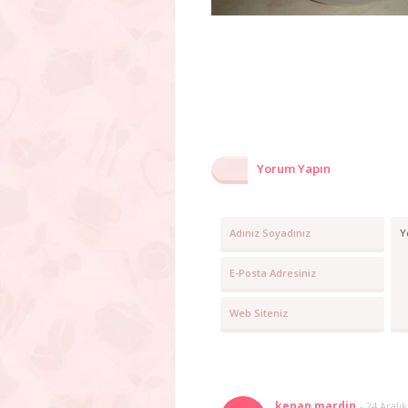
Yorum Yapın
kenan mardin
-
24 Aralı