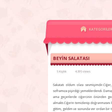
KATEGORİLE
BEYİN SALATASI
5 Kişilik
4.395 views
Sakatatı oldum olası sevmişimdir.Ciğer
soframıza pişirdiği yemeklerdendi. Damağ
ama geçenlerde ciğercinin önünden geç
almaktı.Ciğerin temizlenip doğranmasını 
gittim, geldim ve sonunda ver ordan bir