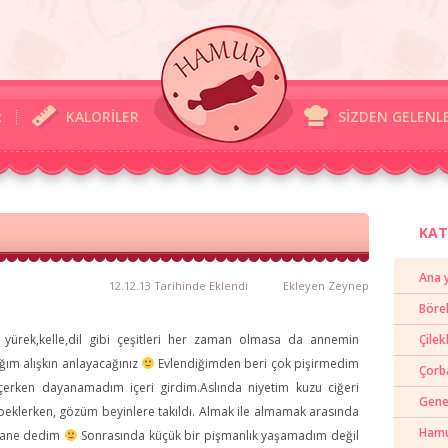
R
KALORİLER
SİZDEN GELENL
KAT
Ana 
12.12.13 Tarihinde Eklendi
Ekleyen
Zeynep
Böre
, yürek,kelle,dil gibi çeşitleri her zaman olmasa da annemin
Çilek
ım alışkın anlayacağınız
Evlendiğimden beri çok pişirmedim
Çorb
erken dayanamadım içeri girdim.Aslında niyetim kuzu ciğeri
Gene
beklerken, gözüm beyinlere takıldı. Almak ile almamak arasında
Hamur
 tane dedim
Sonrasında küçük bir pişmanlık yaşamadım değil