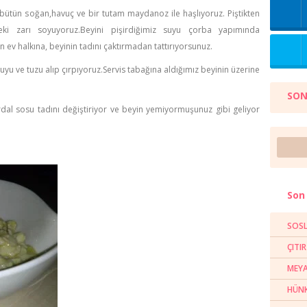
a bütün soğan,havuç ve bir tutam maydanoz ile haşlıyoruz. Piştikten
i zarı soyuyoruz.Beyini pişirdiğimiz suyu çorba yapımında
 ev halkına, beyinin tadını çaktırmadan tattırıyorsunuz.
uyu ve tuzu alıp çırpıyoruz.Servis tabağına aldığımız beyinin üzerine
SON
al sosu tadını değiştiriyor ve beyin yemiyormuşunuz gibi geliyor
Son 
SOSL
ÇITI
MEYA
HÜNK