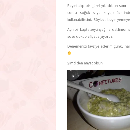
Beyini alıp bir güzel yıkadıktan sonr
sonra soğuk suya koyup üzerindek
kullanabilirsiniz.Böylece beyin yemeyen
Ayrı bir kapta zeytinyağ,hardal,limon s
sosu döküp afiyetle yiyoruz.
Denemenizi tavsiye ederim.Çünkü hard
Şimdiden afiyet olsun.