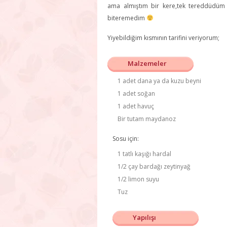
ama almıştım bir kere,tek tereddüdüm 
biteremedim
Yiyebildiğim kısmının tarifini veriyorum;
Malzemeler
1 adet dana ya da kuzu beyni
1 adet soğan
1 adet havuç
Bir tutam maydanoz
Sosu için:
1 tatlı kaşığı hardal
1/2 çay bardağı zeytinyağ
1/2 limon suyu
Tuz
Yapılışı