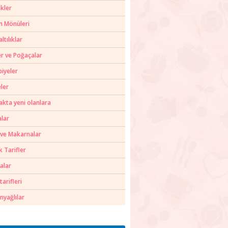
kler
m Mönüleri
ltılıklar
er ve Poğaçalar
biyeler
ler
akta yeni olanlara
alar
 ve Makarnalar
k Tarifler
alar
tarifleri
nyağlılar