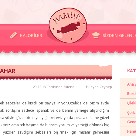
R
KALORİLER
SİZDEN GELENL
BAHAR
KAT
Ana 
29.12.13 Tarihinde Eklendi
Ekleyen
Zeynep
Böre
ek sebzeler de kısıtlı bir sayıya iniyor.Özelikle de bizim evde
Çilek
mak zor.Eşim sadece ıspanak ve de benim yemeğe alıştırdığım
Çorb
 şöyle güzel bir zeytinyağlı kereviz ya da pırasa olsa ne güzel
Gene
yeceksiniz ama tek başıma da bitiremiyorum ve yemeği dökmek hiç
Hamur
yüzden sevdiğim sebzeleri pişirmek için misafir gelmesini