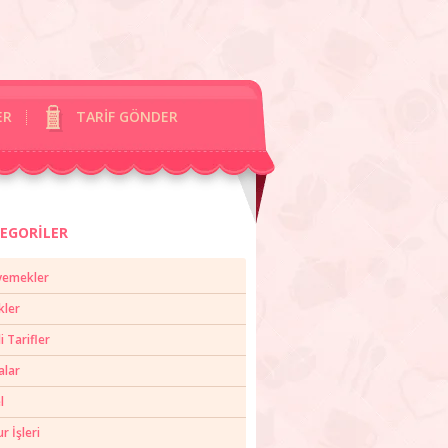
ER
TARİF GÖNDER
EGORİLER
yemekler
kler
li Tarifler
alar
l
 İşleri