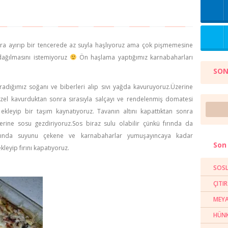
ara ayırıp bir tencerede az suyla haşlıyoruz ama çok pişmemesine
dağılmasını istemiyoruz
Ön haşlama yaptığımız karnabaharları
SON
radığımız soğanı ve biberleri alıp sıvı yağda kavuruyoruz.Üzerine
üzel kavurduktan sonra sırasıyla salçayı ve rendelenmiş domatesi
ekleyip bir taşım kaynatıyoruz. Tavanın altını kapattıktan sonra
erine sosu gezdiriyoruz.Sos biraz sulu olabilir çünkü fırında da
ırında suyunu çekene ve karnabaharlar yumuşayıncaya kadar
Son 
kleyip fırını kapatıyoruz.
SOSL
ÇITI
MEYA
HÜNK