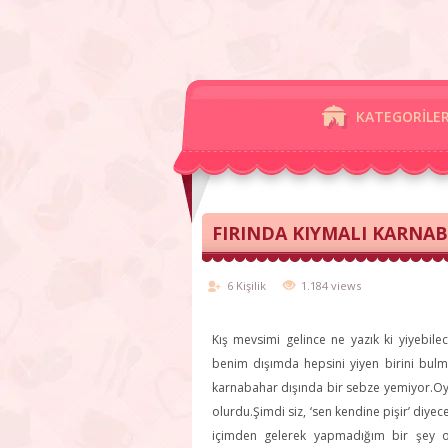
KATEGORİLE
FIRINDA KIYMALI KARNA
6 Kişilik
1.184 views
Kış mevsimi gelince ne yazık ki yiyebilec
benim dışımda hepsini yiyen birini bul
karnabahar dışında bir sebze yemiyor.Oysa
olurdu.Şimdi siz, ‘sen kendine pişir’ di
içimden gelerek yapmadığım bir şey o 