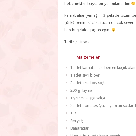
beklemekten başka bir yol bulamadım
Karnabahar yemeğini 3 şekilde bizim bey
çünkü benim küçük afacan da çok severek y
hep bu şekilde pişireceğim
Tarife gelirsek;
Malzemeler
1 adet karnabahar (ben en küçük olan
1 adet sivri biber
2 adet orta boy soğan
200 gr kıyma
1 yemek kaşığı salça
2 adet domates (yazın yapılan soslarda
Tuz
Sıvı yağ
Baharatlar
Üzeri için; rende kaşar peyniri