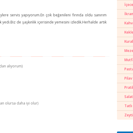
İçece
İkra
lere servis yapıyorum.En çok beğenileni fırında oldu sanırım
edi.Biz de şaşkınlık içerisinde yemesini izledik.Herhalde artık
Kahva
Kekl
Kura
Meze
Mutf
dan alıyorum)
Past
Pilav
Prati
Salat
n olursa daha iyi olur)
Tatlı 
Zeyti