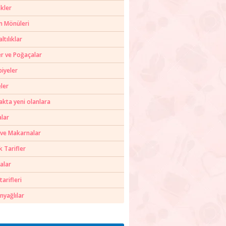
kler
m Mönüleri
ltılıklar
er ve Poğaçalar
biyeler
ler
akta yeni olanlara
alar
 ve Makarnalar
k Tarifler
alar
tarifleri
nyağlılar