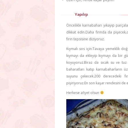
Yapılışı
Öncelikle karnabaharı yıkayıp parçal
dikkat edin.Daha fırında da pişecek,
fırın tepsisine diziyoruz.
Kıymalı sos için:Tavaya yemeklik doğ
kıymayı da ekleyip kıymayı da bir g
koyuyoruz.Biraz da sıcak su ve tuz 
baharatları katıp karnabaharların üz
suyunu çekecek.200 derecedeki f
pişiriyoruz.En son kaşar rendesini de e
Herkese afiyet olsun