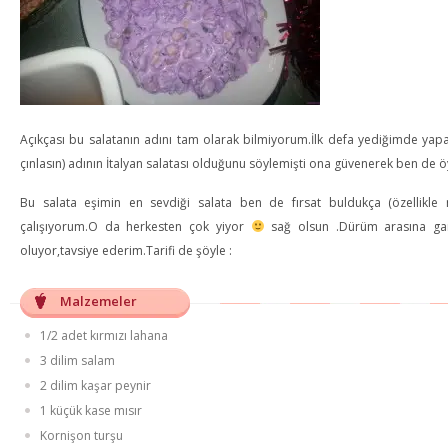
Açıkçası bu salatanın adını tam olarak bilmiyorum.İlk defa yediğimde yapan
çınlasın) adının İtalyan salatası olduğunu söylemişti ona güvenerek ben de
Bu salata eşimin en sevdiği salata ben de fırsat buldukça (özellikle 
çalışıyorum.O da herkesten çok yiyor
sağ olsun .Dürüm arasına garn
oluyor,tavsiye ederim.Tarifi de şöyle :
Malzemeler
1/2 adet kırmızı lahana
3 dilim salam
2 dilim kaşar peynir
1 küçük kase mısır
Kornişon turşu