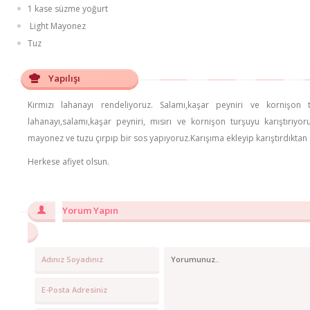
1 kase süzme yoğurt
Light Mayonez
Tuz
Yapılışı
Kırmızı lahanayı rendeliyoruz. Salamı,kaşar peyniri ve kornişon
lahanayı,salamı,kaşar peyniri, mısırı ve kornişon turşuyu karıştırıyo
mayonez ve tuzu çırpıp bir sos yapıyoruz.Karışıma ekleyip karıştırdıkta
Herkese afiyet olsun.
Yorum Yapın