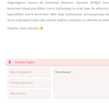
doğradığımız havucu da tencereye ekliyoruz. Havuçlar diriliğini bira
tencereye koyup pişirdikten sonra barbunyayı ve sıcak suyu da ekliyoruz
kaynadıktan sonra tencerenin altını kısıp barbunyalar yumuşayıncaya kad
servis edeceğimiz kaba alıp üzerine kıyılmış maydanoz ve dereotu ile süsle
Afiyetler olsun efendim
Yorum Yapın