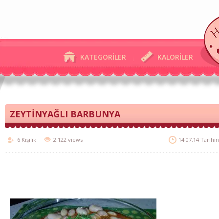
KATEGORİLER
KALORİLER
ZEYTİNYAĞLI BARBUNYA
6 Kişilik
2.122 views
14.07.14 Tarihi