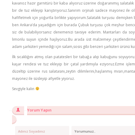
kavanoz hazır garnitürü bir kaba alıyoruz üzerine doğaranımış salatalı
bir de tuz ekleyip karıştırıyoruz.Sanırım orjinali sadece mayonez ile
hafifletmek için yoğurtla birlikte yapıyorum.Salatalık turşusu demişken
ben Ankara’da yaşadığım için burada Çubuk turşusu çok meşhur bence
siz de bulabiliyorsanız denemenizi tavsiye ederim. Mantarları da so
limonlu suyun içinde haşlıyoruz.Bu arada üst malzemeyi çeşitlendir
adam şarküteri yemediği için salam,sosis gibi benzeri şarküteri ürünü k
İlk sıcaklığını atmış olan patatesleri bir tabağa alıp kabuğunu soyuyoru
kaşar rendesi ve tuz ekleyip bir çatal yardımıyla eziyoruz.Ezme işlemi
düzeltip üzerine rus salatasını,zeytin dilimlerini,haşlanmış mısırı,mant
mayonez ile süsleyip afiyetle yiyoruz.
Sevgiyle kalın
Yorum Yapın