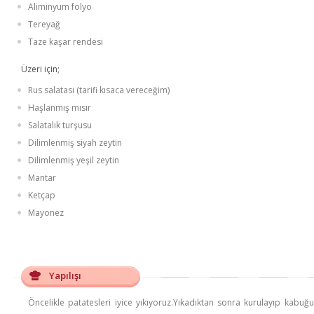
Aliminyum folyo
Tereyağ
Taze kaşar rendesi
Üzeri için;
Rus salatası (tarifi kısaca vereceğim)
Haşlanmış mısır
Salatalık turşusu
Dilimlenmiş siyah zeytin
Dilimlenmiş yeşil zeytin
Mantar
Ketçap
Mayonez
Yapılışı
Öncelikle patatesleri iyice yıkıyoruz.Yıkadıktan sonra kurulayıp kabu