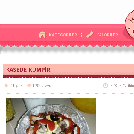
KATEGORİLER
KALORİLER
KASEDE KUMPİR
4 Kişilik
1.734 views
14.10.14 Tarihi