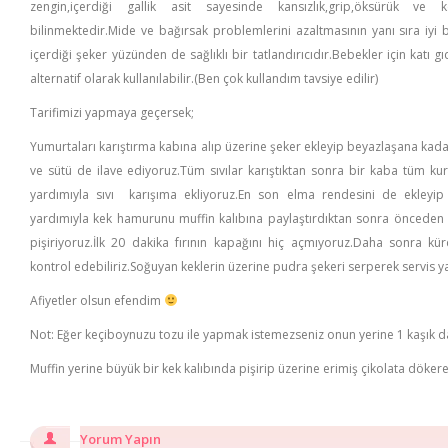
zengin,içerdiği gallik asit sayesinde kansızlık,grip,öksürük ve
bilinmektedir.Mide ve bağırsak problemlerini azaltmasının yanı sıra iyi 
içerdiği şeker yüzünden de sağlıklı bir tatlandırıcıdır.Bebekler için katı
alternatif olarak kullanılabilir.(Ben çok kullandım tavsiye edilir)
Tarifimizi yapmaya geçersek;
Yumurtaları karıştırma kabına alıp üzerine şeker ekleyip beyazlaşana kada
ve sütü de ilave ediyoruz.Tüm sıvılar karıştıktan sonra bir kaba tüm ku
yardımıyla sıvı karışıma ekliyoruz.En son elma rendesini de ekleyip 
yardımıyla kek hamurunu muffin kalıbına paylaştırdıktan sonra önceden ı
pişiriyoruz.İlk 20 dakika fırının kapağını hiç açmıyoruz.Daha sonra kür
kontrol edebiliriz.Soğuyan keklerin üzerine pudra şekeri serperek servis y
Afiyetler olsun efendim
Not: Eğer keçiboynuzu tozu ile yapmak istemezseniz onun yerine 1 kaşık da
Muffin yerine büyük bir kek kalıbında pişirip üzerine erimiş çikolata dökerek
Yorum Yapın