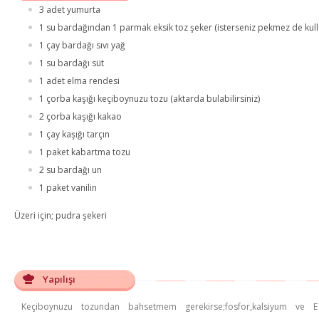
3 adet yumurta
1 su bardağından 1 parmak eksik toz şeker (isterseniz pekmez de kulla
1 çay bardağı sıvı yağ
1 su bardağı süt
1 adet elma rendesi
1 çorba kaşığı keçiboynuzu tozu (aktarda bulabilirsiniz)
2 çorba kaşığı kakao
1 çay kaşığı tarçın
1 paket kabartma tozu
2 su bardağı un
1 paket vanilin
Üzeri için; pudra şekeri
Yapılışı
Keçiboynuzu tozundan bahsetmem gerekirse;fosfor,kalsiyum ve E