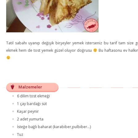
Tatil sabahı uyanıp değişik birşeyler yemek isterseniz bu tarif tam size
ekmek hem de tost yemek güzel oluyor doğrusu
Bu haftasonu ev halkın
Malzemeler
6 dilim tost ekmeği
1 çay bardağı süt
Kaşar peynir
2 adet yumurta
İsteğe bağlı baharat (karabiber,pulbiber…)
Tuz