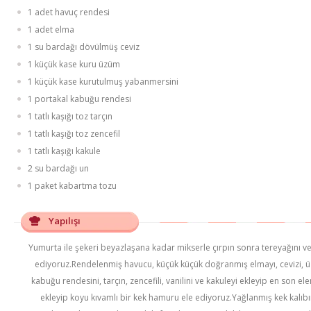
1 adet havuç rendesi
1 adet elma
1 su bardağı dövülmüş ceviz
1 küçük kase kuru üzüm
1 küçük kase kurutulmuş yabanmersini
1 portakal kabuğu rendesi
1 tatlı kaşığı toz tarçın
1 tatlı kaşığı toz zencefil
1 tatlı kaşığı kakule
2 su bardağı un
1 paket kabartma tozu
Yapılışı
Yumurta ile şekeri beyazlaşana kadar mikserle çırpın sonra tereyağını 
ediyoruz.Rendelenmiş havucu, küçük küçük doğranmış elmayı, cevizi, 
kabuğu rendesini, tarçın, zencefili, vanilini ve kakuleyi ekleyip en son
ekleyip koyu kıvamlı bir kek hamuru ele ediyoruz.Yağlanmış kek kal