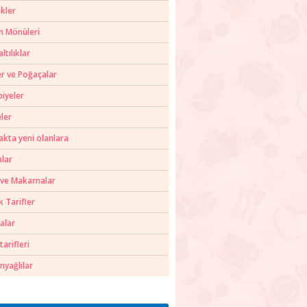
kler
m Mönüleri
ltılıklar
er ve Poğaçalar
biyeler
ler
akta yeni olanlara
alar
 ve Makarnalar
k Tarifler
alar
tarifleri
nyağlılar