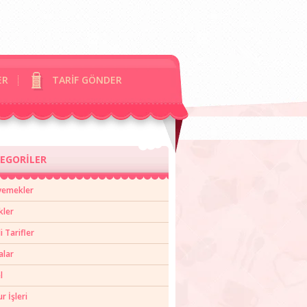
ER
TARİF GÖNDER
EGORİLER
yemekler
kler
li Tarifler
alar
l
 İşleri