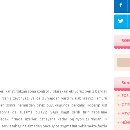
SON
Son 
ri karıştırdıktan sona kontrollü olarak un ekliyoruz ben 2 bardak
SOSL
rsanız zeytinyağı ya da sıvıyağdan yardım alabilirsiniz.Hamuru
ÇITI
kten sonra hamurdan ceviz büyüklüğünde parçalar koparıp üst
nra da susama bulayıp yağlı kağıt serili fırın tepsisine
MEYA
edeki fırında üzerleri çatlayana kadar pişiriyoruz.Fırından ilk
HÜNK
n servis tabağına almadan önce iyice soğmasını beklemekte fayda