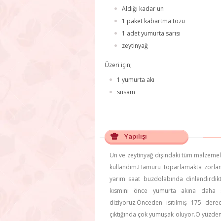
Aldığı kadar un
1 paket kabartma tozu
1 adet yumurta sarısı
zeytinyağ
Üzeri için;
1 yumurta akı
susam
Yapılışı
Un ve zeytinyağ dışındaki tüm malzemele
kullandım.Hamuru toparlamakta zorlanı
yarım saat buzdolabında dinlendirdi
kısmını önce yumurta akına daha so
diziyoruz.Önceden ısıtılmış 175 derec
çıktığında çok yumuşak oluyor.O yüzde