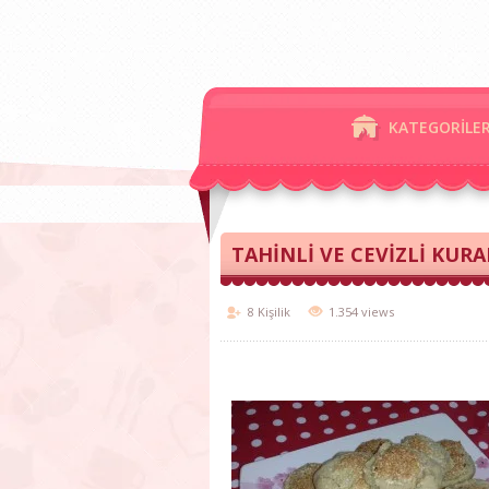
KATEGORİLE
TAHİNLİ VE CEVİZLİ KURA
8 Kişilik
1.354 views