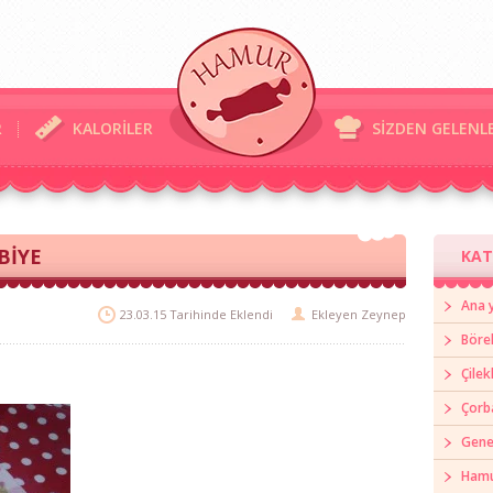
R
KALORİLER
SİZDEN GELENL
BİYE
KAT
Ana 
23.03.15 Tarihinde Eklendi
Ekleyen
Zeynep
Böre
Çilek
Çorb
Gene
Hamur