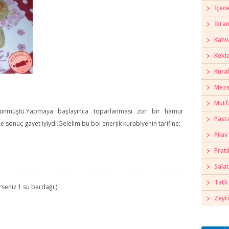
İçece
İkra
Kahva
Kekl
Kura
Meze
Mutf
rünmüştü.Yapmaya başlayınca toparlanması zor bir hamur
Past
 sonuç gayet iyiydi.Gelelim bu bol enerjik kurabiyenin tarifine;
Pilav
Prati
Salat
Tatlı 
rseniz 1 su bardağı )
Zeyti