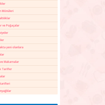
kler
m Mönüleri
ltılıklar
er ve Poğaçalar
biyeler
ler
akta yeni olanlara
alar
 ve Makarnalar
k Tarifler
alar
tarifleri
nyağlılar