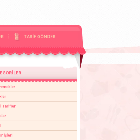
ER
TARİF GÖNDER
EGORİLER
yemekler
kler
li Tarifler
alar
l
 İşleri