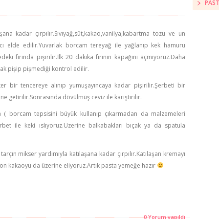
PAST
ana kadar çırpılır.Sıvıyağ,süt,kakao,vanilya,kabartma tozu ve un
cı elde edilir.Yuvarlak borcam tereyağ ile yağlanıp kek hamuru
eki fırında pişirilir.İlk 20 dakika fırının kapağını açmıyoruz.Daha
k pişip pişmediği kontrol edilir.
er bir tencereye alınıp yumuşayıncaya kadar pişirilir.Şerbeti bir
e getirilir.Sonrasında dövülmüş ceviz ile karıştırılır.
ra ( borcam tepsisini büyük kullanıp çıkarmadan da malzemeleri
erbet ile keki ıslıyoruz.Üzerine balkabakları bıçak ya da spatula
arçın mikser yardımıyla katılaşana kadar çırpılır.Katılaşan kremayı
 son kakaoyu da üzerine eliyoruz.Artık pasta yemeğe hazır
0 Yorum yapıldı