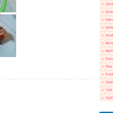
İçece
İkra
Kahva
Kekl
Kura
Meze
Mutf
Past
Pilav
Prati
Salat
Tatlı 
Zeyti