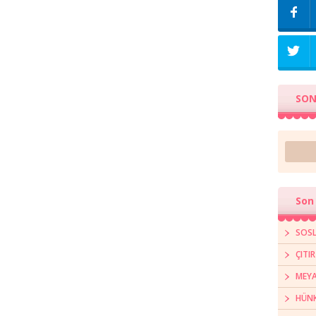
SON
Son 
SOSL
ÇITI
MEYA
HÜNK