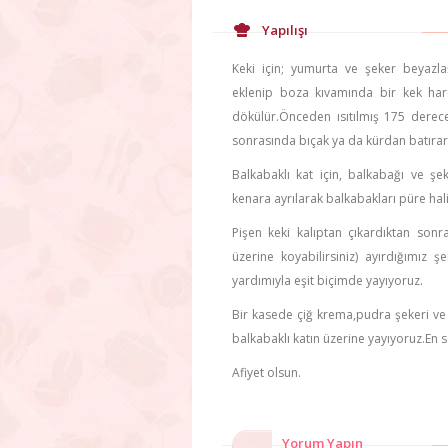
Yapılışı
Keki için; yumurta ve şeker beyazlaş
eklenip boza kıvamında bir kek har
dökülür.Önceden ısıtılmış 175 dereced
sonrasında bıçak ya da kürdan batırara
Balkabaklı kat için, balkabağı ve şek
kenara ayrılarak balkabakları püre halin
Pişen keki kalıptan çıkardıktan son
üzerine koyabilirsiniz) ayırdığımız ş
yardımıyla eşit biçimde yayıyoruz.
Bir kasede çiğ krema,pudra şekeri ve t
balkabaklı katın üzerine yayıyoruz.En
Afiyet olsun.
Yorum Yapın