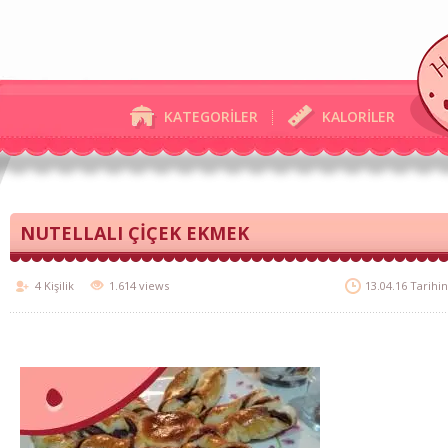
KATEGORİLER
KALORİLER
NUTELLALI ÇİÇEK EKMEK
4 Kişilik
1.614 views
13.04.16 Tarihi