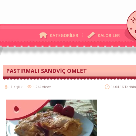
KATEGORİLER
KALORİLER
PASTIRMALI SANDVİÇ OMLET
1 Kişilik
1.244 views
14.04.16 Tarihi