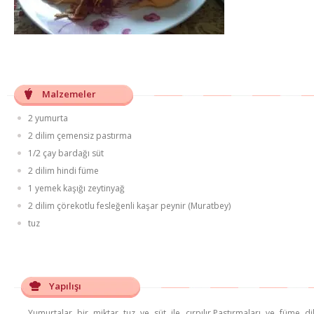
Malzemeler
2 yumurta
2 dilim çemensiz pastırma
1/2 çay bardağı süt
2 dilim hindi füme
1 yemek kaşığı zeytinyağ
2 dilim çörekotlu fesleğenli kaşar peynir (Muratbey)
tuz
Yapılışı
Yumurtalar bir miktar tuz ve süt ile çırpılır.Pastırmaları ve füme di