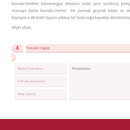
kavrulur.Renkleri kahverengiye dönünce suları iyice süzülmüş pirin
oluncaya kadar kavrulur.Üzerini bir parmak geçecek kadar su ekleni
kaynayınca altı kısılır.Suyunu çekince bir havlu kağıt kapatılıp demlenmeye
Afiyet olsun.
Yorum Yapın