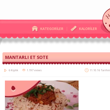
KATEGORİLER
KALORİLER
MANTARLI ET SOTE
6 Kişilik
1.197 views
11.10.16 Tarihi