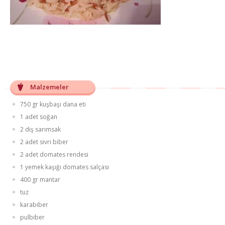
Malzemeler
750 gr kuşbaşı dana eti
1 adet soğan
2 diş sarımsak
2 adet sivri biber
2 adet domates rendesi
1 yemek kaşığı domates salçası
400 gr mantar
tuz
karabiber
pulbiber