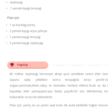
zeytinyağ
1 yemek kaşığı tereyağ
Pilav için;
1 su bardağı pirinç
2 yemek kaşığı arpa şehriye
1 yemek kaşığı tereyağ
3 yemek kaşığı zeytinyağ
Yapılışı
Bir miktar zeytinyağ tencereye alınıp iyice ısındıktan sonra etler te
suyunu salıp çektikten sonra terayağda biraz çevrilir.Sı
soğan,sarımsak,biber,salça ve domates rendesi eklenir.Sıcak su da i
kapatılıp etler yumuşayıncaya kadar pişirilir.En son dilimlenmiş m
baharatlar ve tuz ile tatlandırılır.
Pilav için; pirinç en az yarım saat tuzlu ılık suda bekletilir.Yağlar tenc