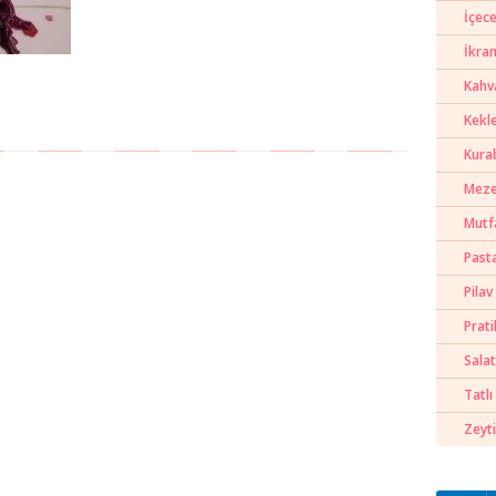
İçece
İkra
Kahva
Kekl
Kura
Meze
Mutf
Past
Pilav
Prati
Salat
Tatlı 
Zeyti