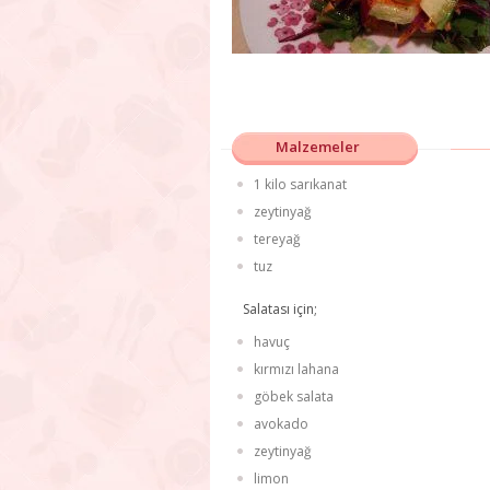
Malzemeler
1 kilo sarıkanat
zeytinyağ
tereyağ
tuz
Salatası için;
havuç
kırmızı lahana
göbek salata
avokado
zeytinyağ
limon