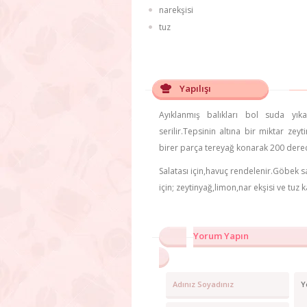
narekşisi
tuz
Yapılışı
Ayıklanmış balıkları bol suda yıkay
serilir.Tepsinin altına bir miktar zey
birer parça tereyağ konarak 200 dereced
Salatası için,havuç rendelenir.Göbek s
için; zeytinyağ,limon,nar ekşisi ve tuz k
Yorum Yapın