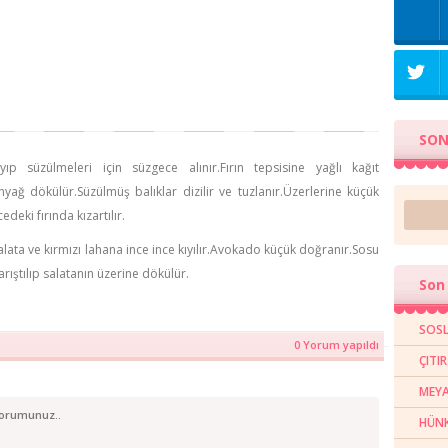
SON
ıp süzülmeleri için süzgece alınır.Fırın tepsisine yağlı kağıt
tinyağ dökülür.Süzülmüş balıklar dizilir ve tuzlanır.Üzerlerine küçük
eki fırında kızartılır.
alata ve kırmızı lahana ince ince kıyılır.Avokado küçük doğranır.Sosu
arıştılıp salatanın üzerine dökülür.
Son 
SOSL
0 Yorum yapıldı
ÇITI
MEYA
HÜNK