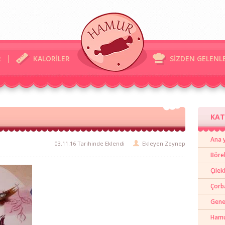
R
KALORİLER
SİZDEN GELENL
KAT
Ana 
03.11.16 Tarihinde Eklendi
Ekleyen
Zeynep
Böre
Çilek
Çorb
Gene
Hamur