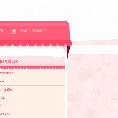
ER
TARİF GÖNDER
EGORİLER
yemekler
kler
li Tarifler
alar
l
 İşleri