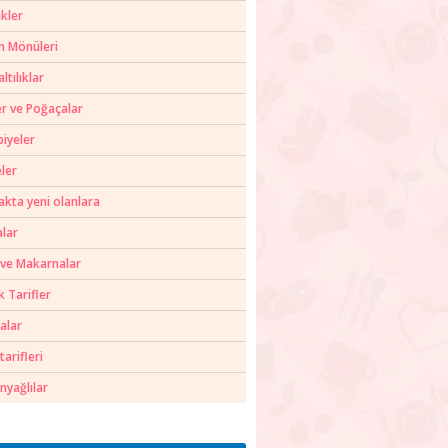
kler
m Mönüleri
ltılıklar
er ve Poğaçalar
biyeler
ler
akta yeni olanlara
alar
 ve Makarnalar
k Tarifler
alar
tarifleri
nyağlılar