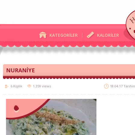
KATEGORİLER
KALORİLER
NURANİYE
6 Kişilik
1.359 views
18.04.17 Tarihi