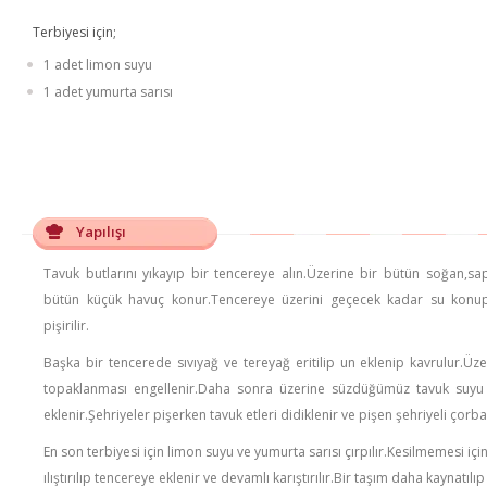
Terbiyesi için;
1 adet limon suyu
1 adet yumurta sarısı
Yapılışı
Tavuk butlarını yıkayıp bir tencereye alın.Üzerine bir bütün soğan,sa
bütün küçük havuç konur.Tencereye üzerini geçecek kadar su konu
pişirilir.
Başka bir tencerede sıvıyağ ve tereyağ eritilip un eklenip kavrulur.Üz
topaklanması engellenir.Daha sonra üzerine süzdüğümüz tavuk suyu e
eklenir.Şehriyeler pişerken tavuk etleri didiklenir ve pişen şehriyeli çorba
En son terbiyesi için limon suyu ve yumurta sarısı çırpılır.Kesilmemesi iç
ılıştırılıp tencereye eklenir ve devamlı karıştırılır.Bir taşım daha kaynatıl