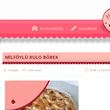
KATEGORİLER
KALORİLER
MİLFÖYLÜ RULO BÖREK
4 Kişilik
2.536 views
10.08.17 Tarihi