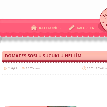
KATEGORİLER
KALORİLER
DOMATES SOSLU SUCUKLU HELLİM
2 Kişilik
2.257 views
25.03.18 Tarihi