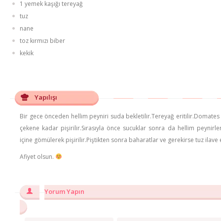
1 yemek kaşığı tereyağ
tuz
nane
toz kırmızı biber
kekik
Yapılışı
Bir gece önceden hellim peyniri suda bekletilir.Tereyağ eritilir.Domates
çekene kadar pişirilir.Sırasıyla önce sucuklar sonra da hellim peynir
içine gömülerek pişirilir.Piştikten sonra baharatlar ve gerekirse tuz ilave e
Afiyet olsun.
Yorum Yapın